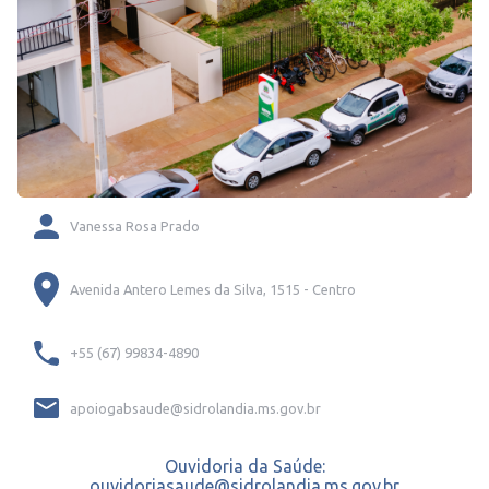
Vanessa Rosa Prado
Avenida Antero Lemes da Silva, 1515 - Centro
+55 (67) 99834-4890
apoiogabsaude@sidrolandia.ms.gov.br
Ouvidoria da Saúde:
ouvidoriasaude@sidrolandia.ms.gov.br