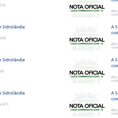
(10)
Até 
cura
e Sidrolândia
A S
con
 (09)
Até 
cura
e Sidrolândia
A S
con
08)
Até 
cura
e Sidrolândia
A S
con
a (07)
Até 
cura