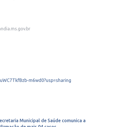
ndia.ms.gov.br
7ImuWC7TkfBzb-m6wd0?usp=sharing
ecretaria Municipal de Saúde comunica a
firmação de mais 04 casos ...