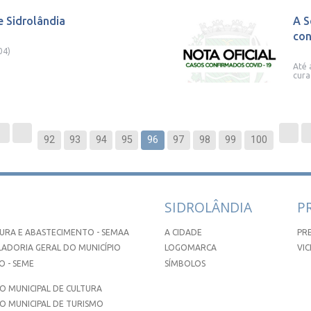
e Sidrolândia
A S
con
04)
Até 
cura
92
93
94
95
96
97
98
99
100
SIDROLÂNDIA
P
URA E ABASTECIMENTO - SEMAA
A CIDADE
PR
ADORIA GERAL DO MUNICÍPIO
LOGOMARCA
VIC
 - SEME
SÍMBOLOS
 MUNICIPAL DE CULTURA
O MUNICIPAL DE TURISMO