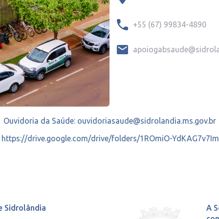
+55 (67) 99834-4890
apoiogabsaude@sidrola
Ouvidoria da Saúde: ouvidoriasaude@sidrolandia.ms.gov.br
:
https://drive.google.com/drive/folders/1ROmiO-YdKAG7v
e Sidrolândia
A S
con