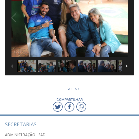
1
/
277
VOLTAR
COMPARTILHAR
SECRETARIAS
ADMINISTRAÇÃO - SAD