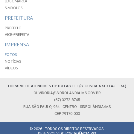
LOGOMARCA
SÍMBOLOS
PREFEITURA
PREFEITO
VICE-PREFEITA
IMPRENSA
FOTOS
NOTÍCIAS
VÍDEOS
HORÁRIO DE ATENDIMENTO: 07H ÀS 11H (SEGUNDA A SEXTA-FEIRA)
OUVIDORIA@SIDROLANDIA.MS.GOV.BR
(67) 3272-8745
RUA SÃO PAULO, 964 - CENTRO - SIDROLÂNDIA/MS
CEP 79170-000
© 2026 - TODOS OS DIREITOS RESERVADOS.
DESENVOLVIDO POR:
AGÊNCIA W3