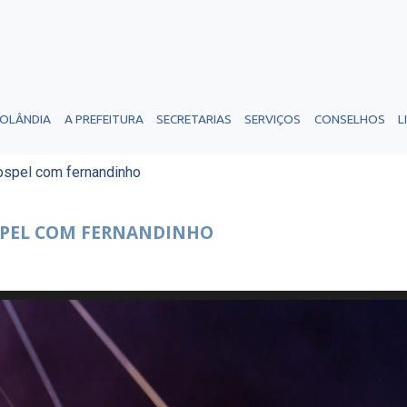
ROLÂNDIA
A PREFEITURA
SECRETARIAS
SERVIÇOS
CONSELHOS
L
ospel com fernandinho
SPEL COM FERNANDINHO