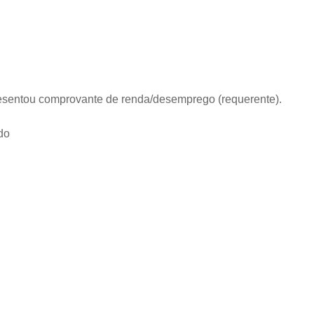
resentou comprovante de renda/desemprego (requerente).
do