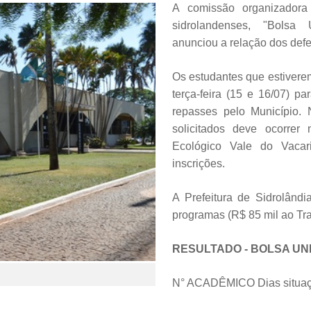
A comissão organizador
sidrolandenses, "Bolsa Un
anunciou a relação dos defe
Os estudantes que estiverem
terça-feira (15 e 16/07) pa
repasses pelo Município.
solicitados deve ocorrer
Ecológico Vale do Vacar
inscrições.
A Prefeitura de Sidrolândi
programas (R$ 85 mil ao Tra
RESULTADO - BOLSA UN
N° ACADÊMICO Dias situa