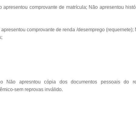
o apresentou comprovante de matrícula; Não apresentou hist
o apresentou comprovante de renda /desemprego (requernete);
s;
ido Não apresntou cópia dos documentos pessoais do r
êmico-sem reprovas inválido.