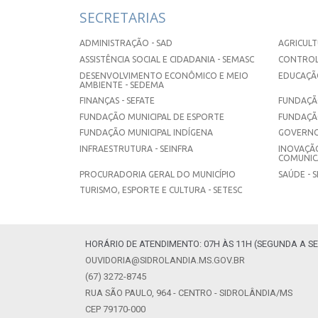
SECRETARIAS
ADMINISTRAÇÃO - SAD
AGRICULT
ASSISTÊNCIA SOCIAL E CIDADANIA - SEMASC
CONTROL
DESENVOLVIMENTO ECONÔMICO E MEIO
EDUCAÇÃO
AMBIENTE - SEDEMA
FINANÇAS - SEFATE
FUNDAÇÃO
FUNDAÇÃO MUNICIPAL DE ESPORTE
FUNDAÇÃ
FUNDAÇÃO MUNICIPAL INDÍGENA
GOVERNO
INFRAESTRUTURA - SEINFRA
INOVAÇÃO
COMUNICA
PROCURADORIA GERAL DO MUNICÍPIO
SAÚDE - 
TURISMO, ESPORTE E CULTURA - SETESC
HORÁRIO DE ATENDIMENTO: 07H ÀS 11H (SEGUNDA A SE
OUVIDORIA@SIDROLANDIA.MS.GOV.BR
(67) 3272-8745
RUA SÃO PAULO, 964 - CENTRO - SIDROLÂNDIA/MS
CEP 79170-000