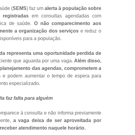
aúde (
SEMS
) faz um
alerta à população sobre
s registradas
em consultas agendadas com
blica de saúde.
O não comparecimento aos
amente a organização dos serviços
e reduz o
isponíveis para a população.
ada representa uma oportunidade perdida de
ciente que aguarda por uma vaga.
Além disso,
o planejamento das agendas, comprometem a
s
e podem aumentar o tempo de espera para
nto especializado.
a faz falta para alguém
mparece à consulta e não informa previamente
sente,
a vaga deixa de ser aproveitada por
receber atendimento naquele horário.