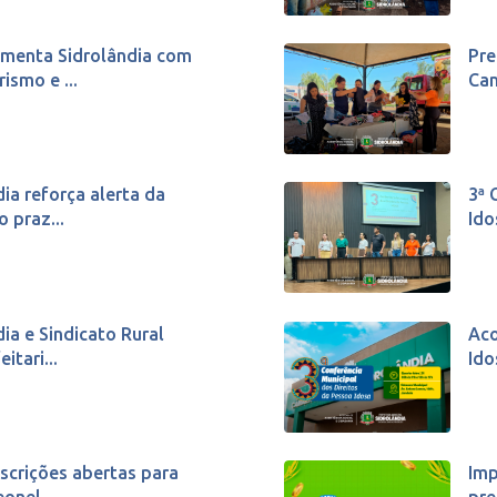
imenta Sidrolândia com
Pre
ismo e ...
Cam
dia reforça alerta da
3ª 
 praz...
Ido
dia e Sindicato Rural
Aco
itari...
Ido
scrições abertas para
Imp