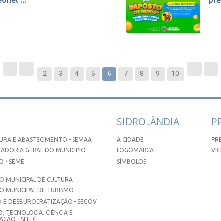
onel ...
pre
2
3
4
5
6
7
8
9
10
SIDROLÂNDIA
P
URA E ABASTECIMENTO - SEMAA
A CIDADE
PR
ADORIA GERAL DO MUNICÍPIO
LOGOMARCA
VIC
 - SEME
SÍMBOLOS
 MUNICIPAL DE CULTURA
O MUNICIPAL DE TURISMO
 E DESBUROCRATIZAÇÃO - SEGOV
, TECNOLOGIA, CIÊNCIA E
ÇÃO - SITEC