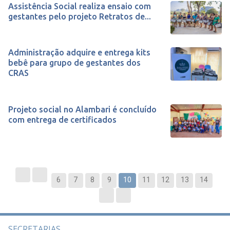
Assistência Social realiza ensaio com
gestantes pelo projeto Retratos de...
Administração adquire e entrega kits
bebê para grupo de gestantes dos
CRAS
Projeto social no Alambari é concluído
com entrega de certificados
6
7
8
9
10
11
12
13
14
SECRETARIAS