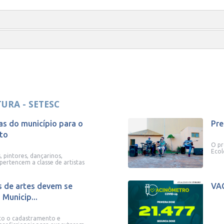
TURA - SETESC
as do município para o
Pre
to
O pr
Ecol
, pintores, dançarinos,
ertencem a classe de artistas
is de artes devem se
VA
Municip...
o o cadastramento e