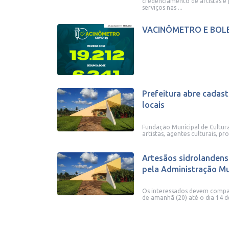
credenciamento de artistas e 
serviços nas ...
VACINÔMETRO E BOL
Prefeitura abre cadast
locais
Fundação Municipal de Cultur
artistas, agentes culturais, p
Artesãos sidrolandens
pela Administração Mu
Os interessados devem compar
de amanhã (20) até o dia 14 d