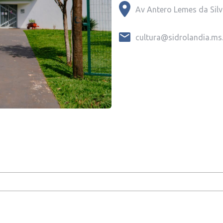
Av Antero Lemes da Silv
cultura@sidrolandia.ms.