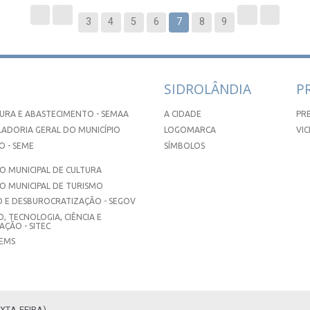
3
4
5
6
7
8
9
SIDROLÂNDIA
P
URA E ABASTECIMENTO - SEMAA
A CIDADE
PR
ADORIA GERAL DO MUNICÍPIO
LOGOMARCA
VIC
 - SEME
SÍMBOLOS
 MUNICIPAL DE CULTURA
O MUNICIPAL DE TURISMO
 E DESBUROCRATIZAÇÃO - SEGOV
, TECNOLOGIA, CIÊNCIA E
ÇÃO - SITEC
SEMS
XTA-FEIRA)