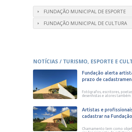
FUNDAÇÃO MUNICIPAL DE ESPORTE
FUNDAÇÃO MUNICIPAL DE CULTURA
NOTÍCIAS / TURISMO, ESPORTE E CUL
Fundação alerta artist
prazo de cadastramen
Fotógrafos, escritores, poetas
desenhistas e atores também p
Artistas e profissiona
cadastrar na Fundação 
Chamamento tem como objet