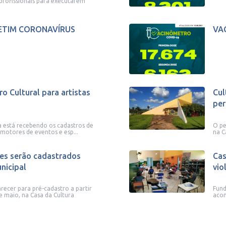
profissionais para executarem
ETIM CORONAVÍRUS
VA
ro Cultural para artistas
Cul
per
a está recebendo os cadastros de
O pe
romotores de eventos e esp...
na C
es serão cadastrados
Cas
nicipal
vio
ecer para pré-cadastro a partir
Fund
e maio, na Casa da Cultura
acon