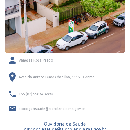
Vanessa Rosa Prado
Avenida Antero Lemes da Silva, 1515 - Centro
+55 (67) 99834-4890
apoiogabsaude@sidrolandia.ms.gov.br
Ouvidoria da Saúde:
ouvidoriasaude@sidrolandia.ms.gov.br