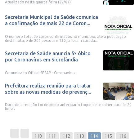
Atualizado nesta quarta-feira (22/07)
Secretaria Municipal de Saúde comunica
a confirmação de mais 22 de Coron...
O número total de casos confirmados no município, até a publicação
desta nota, é de 206 pessoas e 130 já foram curada...
Secretaria de Saúde anuncia 5º óbito
por Coronavírus em Sidrolândia
Comunicado Oficial SESAP - Coronavírus
Prefeitura realiza reunião para tratar
sobre as novas medidas de prevenç...
Durante a reunião foi decidido antecipar o toque de recolher para às 20
horas
110
111
112
113
114
115
116