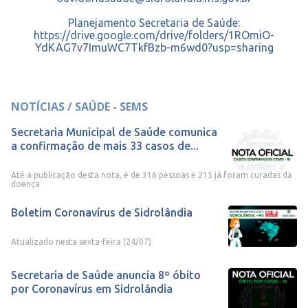
Planejamento Secretaria de Saúde:
https://drive.google.com/drive/folders/1ROmiO-
YdKAG7v7ImuWC7TkfBzb-m6wd0?usp=sharing
NOTÍCIAS / SAÚDE - SEMS
Secretaria Municipal de Saúde comunica
a confirmação de mais 33 casos de...
Até a publicação desta nota, é de 316 pessoas e 215 já foram curadas da
doença
Boletim Coronavírus de Sidrolândia
Atualizado nesta sexta-feira (24/07)
Secretaria de Saúde anuncia 8º óbito
por Coronavírus em Sidrolândia