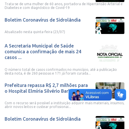
Trata-se de uma mulher de 60 anos, portadora de Hipertensão Arterial e
Diabetes e com diagnóstico de Covid-19
Boletim Coronavírus de Sidrolândia
Atualizado nesta quinta-feira (23/07)
A Secretaria Municipal de Saúde
comunica a confirmação de mais 24
casos ...
O número total de casos confirmados no município, até a publicação
desta nota, é de 260 pessoas e 171 já foram curada...
Prefeitura repassa R$ 2,7 milhões para
o Hospital Elmíria Silvério Barbo...
Com o recurso será possível a instituição adquirir mais materiais, insumos,
abrir novos leitos e custear profissionai...
Boletim Coronavírus de Sidrolândia