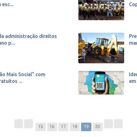
esc...
Cop
a administração direitos
Pre
no p...
man
ção Mais Social” com
Ide
tuitos ...
em 
15
16
17
18
19
20