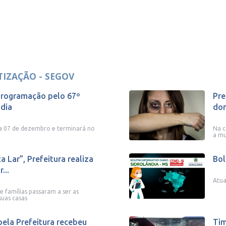
IZAÇÃO - SEGOV
 programação pelo 67º
Pre
ndia
do
dia 07 de dezembro e terminará no
Na c
a mu
 Lar”, Prefeitura realiza
Bol
...
Atua
e famílias passaram a ser as
suas casas
pela Prefeitura recebeu
Tim