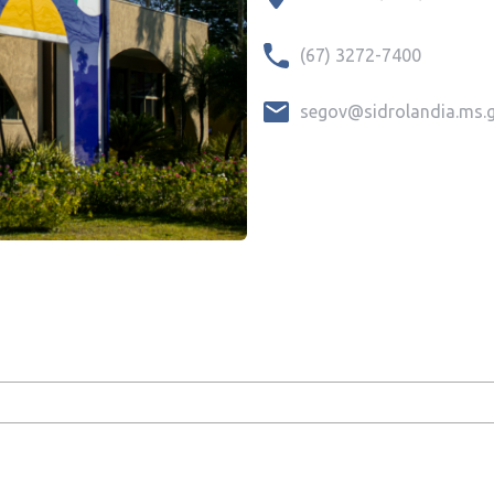
(67) 3272-7400
segov@sidrolandia.ms.g