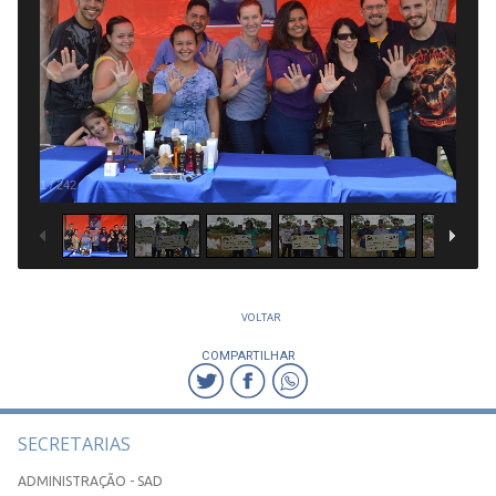
1
/
242
VOLTAR
COMPARTILHAR
SECRETARIAS
ADMINISTRAÇÃO - SAD