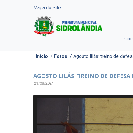
Mapa do Site
SID
Início
/
Fotos
/
Agosto lilás: treino de defe
AGOSTO LILÁS: TREINO DE DEFESA
23/08/2021