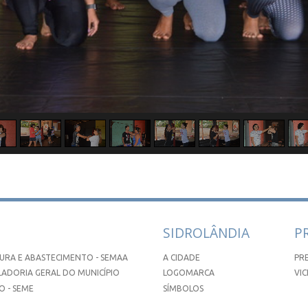
SIDROLÂNDIA
P
URA E ABASTECIMENTO - SEMAA
A CIDADE
PR
ADORIA GERAL DO MUNICÍPIO
LOGOMARCA
VIC
 - SEME
SÍMBOLOS