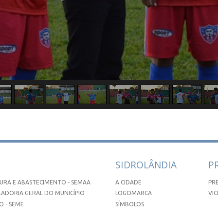
SIDROLÂNDIA
P
URA E ABASTECIMENTO - SEMAA
A CIDADE
PR
ADORIA GERAL DO MUNICÍPIO
LOGOMARCA
VIC
 - SEME
SÍMBOLOS