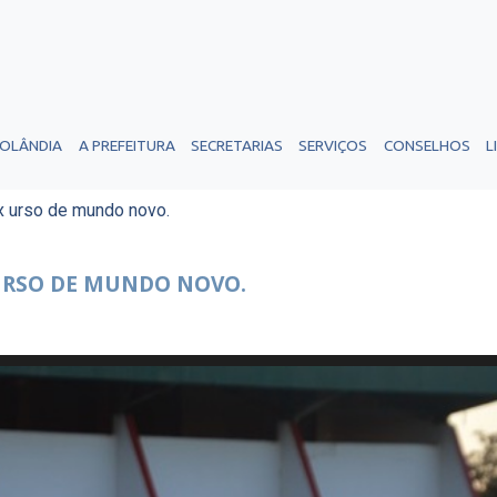
ROLÂNDIA
A PREFEITURA
SECRETARIAS
SERVIÇOS
CONSELHOS
L
x urso de mundo novo.
URSO DE MUNDO NOVO.