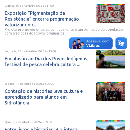
Quinta, 30 de Abril de 2026
às
17:00
Exposição “Pigmentação da
Resistência” encerra programação
valorizando c...
Projeto promoveu oficinas, conhecimento e aproximação da população
com tradições dos povos originários
Segunda, 13 de Abril de 2026
às
15:00
Em alusão ao Dia dos Povos Indígenas,
festival de pesca celebra cultura ...
Sábado, 11 de Abril de 2026
às
09:00
Contação de histórias leva cultura e
aprendizado para alunos em
Sidrolândia
Quinta, 9 de Abril de 2026
às
09:00
Entre livros e histórias, Biblioteca