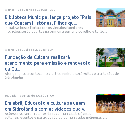
Quinta, 18 de Junho de 2026
às
16:00
Biblioteca Municipal lança projeto “Pais
que Contam Histórias, Filhos qu...
Iniciativa busca fortalecer os vínculos familiares;
inscrições serão abertas na primeira semana de julho e terão...
Quarta, 3 de Junho de 2026
às
15:34
Fundação de Cultura realizará
atendimento para emissão e renovação
da Ca...
Atendimento acontece no dia 9 de junho e será voltado a artesãos de
Sidrolândia
Segunda, 4 de Maio de 2026
às
11:00
Em abril, Educação e cultura se unem
em Sidrolândia com atividades que v...
Ações envolveram alunos da rede municipal, oficinas
culturais, eventos e participação de comunidades indígenas a...