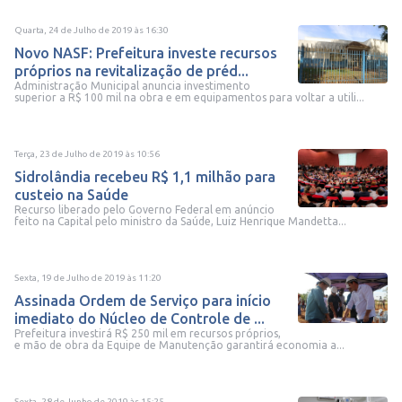
Quarta, 24 de Julho de 2019
às
16:30
Novo NASF: Prefeitura investe recursos
próprios na revitalização de préd...
Administração Municipal anuncia investimento
superior a R$ 100 mil na obra e em equipamentos para voltar a utili...
Terça, 23 de Julho de 2019
às
10:56
Sidrolândia recebeu R$ 1,1 milhão para
custeio na Saúde
Recurso liberado pelo Governo Federal em anúncio
feito na Capital pelo ministro da Saúde, Luiz Henrique Mandetta...
Sexta, 19 de Julho de 2019
às
11:20
Assinada Ordem de Serviço para início
imediato do Núcleo de Controle de ...
Prefeitura investirá R$ 250 mil em recursos próprios,
e mão de obra da Equipe de Manutenção garantirá economia a...
Sexta, 28 de Junho de 2019
às
15:25