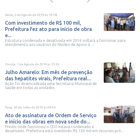
Sexta, 2 de Agosto de 2019
às
14:58
Com investimento de R$ 100 mil,
Prefeitura fez ato para início de obra
e...
Estrutura condenada e desativada em 2016 voltará a funcionar para
atendimento aos usuários do Núcleo de Apoio à ...
Quinta, 1 de Agosto de 2019
às
15:56
Julho Amarelo: Em mês de prevenção
das hepatites virais, Prefeitura real...
Ação foi desencadeada pela Secretaria Municipal de
Saúde em todas as unidades
Terça, 30 de Julho de 2019
às
09:46
Ato de assinatura de Ordem de Serviço
e início das obras em nova sede do...
Prédio onde funcionou o CEO estava condenado e
desativado. Prefeitura está investindo R$ 100 mil em recursos pró...