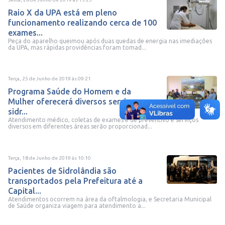
Raio X da UPA está em pleno
funcionamento realizando cerca de 100
exames...
Peça do aparelho queimou após duas quedas de energia nas imediações
da UPA, mas rápidas providências foram tomad...
Terça, 25 de Junho de 2019
às
09:21
Programa Saúde do Homem e da
Mulher oferecerá diversos serviços aos
sidr...
Atendimento médico, coletas de exames e de preventivo e serviços
diversos em diferentes áreas serão proporcionad...
Terça, 18 de Junho de 2019
às
10:10
Pacientes de Sidrolândia são
transportados pela Prefeitura até a
Capital...
Atendimentos ocorrem na área da oftalmologia, e Secretaria Municipal
de Saúde organiza viagem para atendimento a...