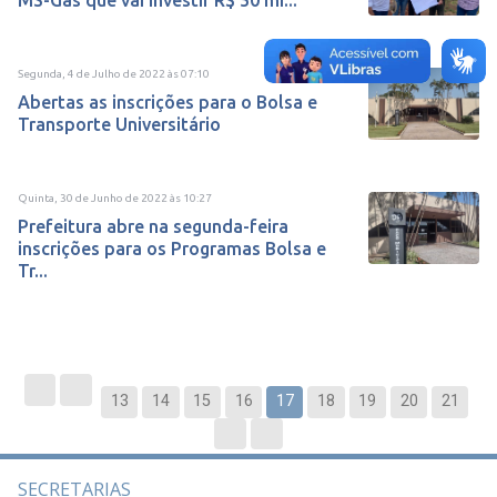
MS-Gás que vai investir R$ 50 mi...
Segunda, 4 de Julho de 2022
às
07:10
Abertas as inscrições para o Bolsa e
Transporte Universitário
Quinta, 30 de Junho de 2022
às
10:27
Prefeitura abre na segunda-feira
inscrições para os Programas Bolsa e
Tr...
13
14
15
16
17
18
19
20
21
SECRETARIAS