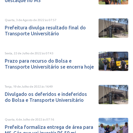
destaque no MS
Quarta, 3 de Agosto de 2022
às
07:57
Prefeitura divulga resultado final do
Transporte Universitário
Sexta, 22 de Julho de 2022
às
07:43
Prazo para recurso do Bolsa e
Transporte Universitário se encerra hoje
Terça, 19 de Julho de 2022
às
16:49
Divulgado os deferidos e indeferidos
do Bolsa e Transporte Universitário
Quarta, 6 de Julho de 2022
às
07:16
Prefeita formaliza entrega de área para