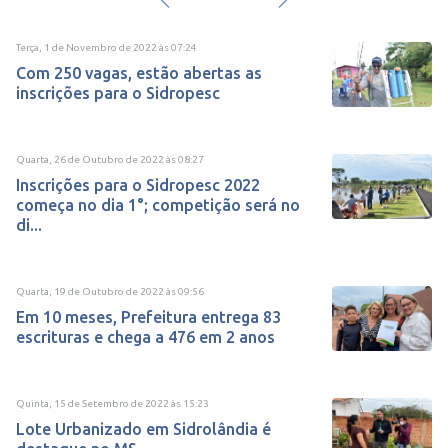
Terça, 1 de Novembro de 2022
às
07:24
Com 250 vagas, estão abertas as
inscrições para o Sidropesc
Quarta, 26 de Outubro de 2022
às
08:27
Inscrições para o Sidropesc 2022
começa no dia 1°; competição será no
di...
Quarta, 19 de Outubro de 2022
às
09:56
Em 10 meses, Prefeitura entrega 83
escrituras e chega a 476 em 2 anos
Quinta, 15 de Setembro de 2022
às
15:23
Lote Urbanizado em Sidrolândia é