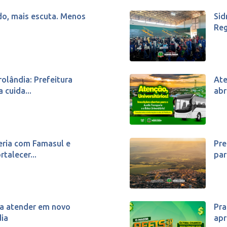
do, mais escuta. Menos
Sid
Reg
rolândia: Prefeitura
Ate
 cuida...
abr
eria com Famasul e
Pre
rtalecer...
par
 a atender em novo
Pra
ia
apr