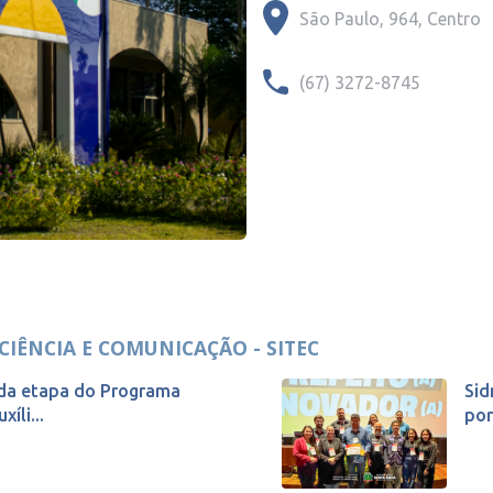
São Paulo, 964, Centro
(67) 3272-8745
CIÊNCIA E COMUNICAÇÃO - SITEC
unda etapa do Programa
Sid
íli...
por