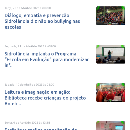
Terça, 22 de Abril de 2025
às
08:00
Diálogo, empatia e prevenção:
Sidrolândia diz não ao bullying nas
escolas
Segunda, 21 de Abril de 2025
às
08:00
Sidrolândia implanta o Programa
“Escola em Evolução” para modernizar
inf...
Sábado, 19 de Abril de 2025
às
08:00
Leitura e imaginação em ação:
Biblioteca recebe crianças do projeto
Bomb...
Sexta, 4 de Abril de 2025
às
13:38