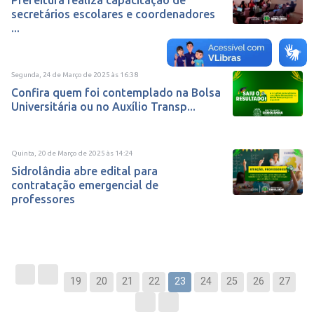
Prefeitura realiza capacitação de
secretários escolares e coordenadores
...
Segunda, 24 de Março de 2025
às
16:38
Confira quem foi contemplado na Bolsa
Universitária ou no Auxílio Transp...
Quinta, 20 de Março de 2025
às
14:24
Sidrolândia abre edital para
contratação emergencial de
professores
19
20
21
22
23
24
25
26
27