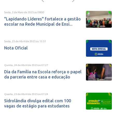
Sexta, 2 de Maio de 2025
às
08:00
"Lapidando Líderes" fortalece a gestão
escolar na Rede Municipal de Ensi...
Sexta, 25 de Abril de 2025
às
15:31
Nota Oficial
Quinta, 24 de Abril de 2025
às
07:27
Dia da Família na Escola reforça o papel
da parceria entre casa e educação
Quarta, 23 de Abril de 2025
às
07:24
Sidrolândia divulga edital com 100
vagas de estágio para estudantes