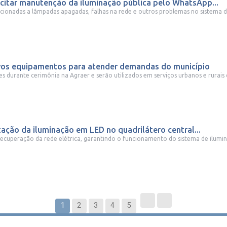
itar manutenção da iluminação pública pelo WhatsApp...
ionadas a lâmpadas apagadas, falhas na rede e outros problemas no sistema de
ovos equipamentos para atender demandas do município
durante cerimônia na Agraer e serão utilizados em serviços urbanos e rurais 
tação da iluminação em LED no quadrilátero central...
ecuperação da rede elétrica, garantindo o funcionamento do sistema de ilumin
1
2
3
4
5