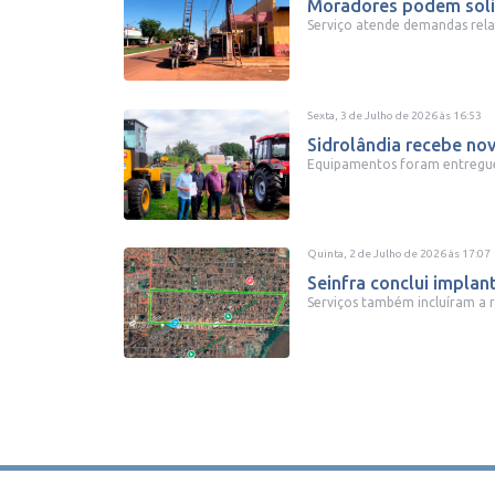
Moradores podem solic
Serviço atende demandas relac
Sexta, 3 de Julho de 2026
às
16:53
Sidrolândia recebe n
Equipamentos foram entregues 
Quinta, 2 de Julho de 2026
às
17:07
Seinfra conclui implan
Serviços também incluíram a r