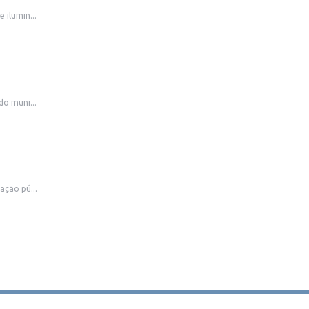
 ilumin...
do muni...
ação pú...