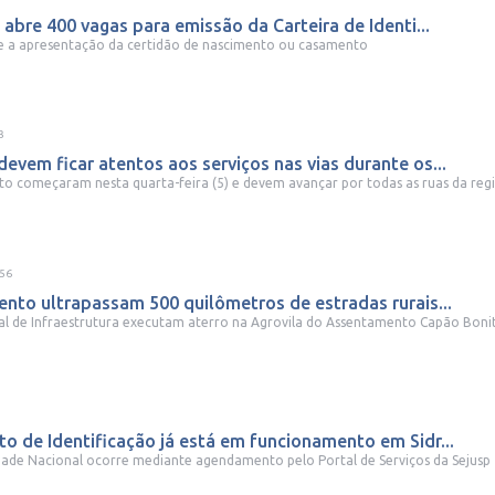
 abre 400 vagas para emissão da Carteira de Identi...
e a apresentação da certidão de nascimento ou casamento
3
vem ficar atentos aos serviços nas vias durante os...
 começaram nesta quarta-feira (5) e devem avançar por todas as ruas da reg
:56
nto ultrapassam 500 quilômetros de estradas rurais...
al de Infraestrutura executam aterro na Agrovila do Assentamento Capão Bonito 
o de Identificação já está em funcionamento em Sidr...
idade Nacional ocorre mediante agendamento pelo Portal de Serviços da Sejusp