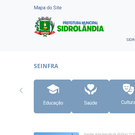
Mapa do Site
SID
SEINFRA
Cultur
Educação
Saúde
Quinta, 6 de Agosto de 2026
às
15:3