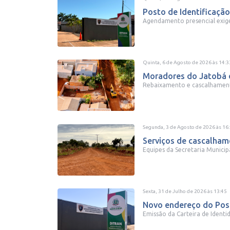
Posto de Identificação
Agendamento presencial exig
Quinta, 6 de Agosto de 2026
às
14:3
Moradores do Jatobá de
Rebaixamento e cascalhamento
Segunda, 3 de Agosto de 2026
às
16
Serviços de cascalhame
Equipes da Secretaria Municip
Sexta, 31 de Julho de 2026
às
13:45
Novo endereço do Post
Emissão da Carteira de Ident