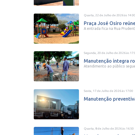
Quarta, 22 de Julho de 2026
às
14:0
Praça José Osiro reúne
A entrada fica na Rua Pruden
Segunda, 20 de Julho de 2026
às
17:
Manutenção integra rot
Atendimento ao público segue
Sexta, 17 de Julho de 2026
às
17:00
Manutenção preventiva 
Quarta, 8 de Julho de 2026
às
16:50