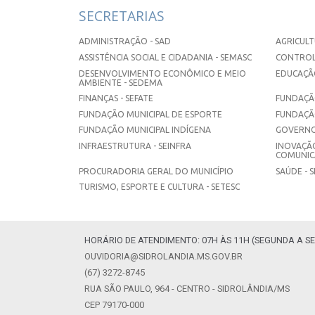
SECRETARIAS
ADMINISTRAÇÃO - SAD
AGRICULT
ASSISTÊNCIA SOCIAL E CIDADANIA - SEMASC
CONTROL
DESENVOLVIMENTO ECONÔMICO E MEIO
EDUCAÇÃO
AMBIENTE - SEDEMA
FINANÇAS - SEFATE
FUNDAÇÃO
FUNDAÇÃO MUNICIPAL DE ESPORTE
FUNDAÇÃ
FUNDAÇÃO MUNICIPAL INDÍGENA
GOVERNO
INFRAESTRUTURA - SEINFRA
INOVAÇÃO
COMUNICA
PROCURADORIA GERAL DO MUNICÍPIO
SAÚDE - 
TURISMO, ESPORTE E CULTURA - SETESC
HORÁRIO DE ATENDIMENTO: 07H ÀS 11H (SEGUNDA A SE
OUVIDORIA@SIDROLANDIA.MS.GOV.BR
(67) 3272-8745
RUA SÃO PAULO, 964 - CENTRO - SIDROLÂNDIA/MS
CEP 79170-000