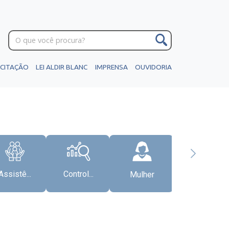
ICITAÇÃO
LEI ALDIR BLANC
IMPRENSA
OUVIDORIA
Assistê...
Control...
Mulher
Gabinete