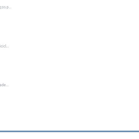
os p...
icl...
de...