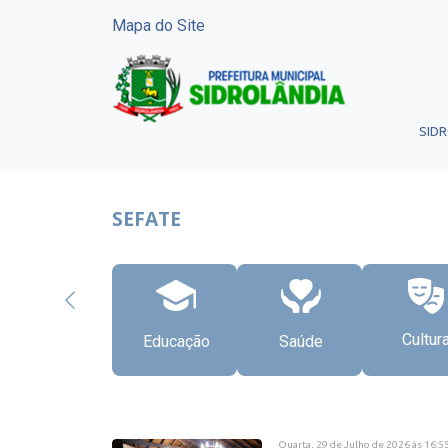
Mapa do Site
SID
SEFATE
Cultur
Educação
Saúde
Quarta, 29 de Julho de 2026
às
16:5