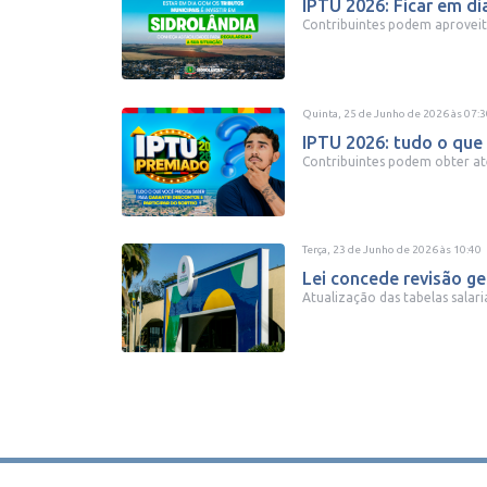
IPTU 2026: Ficar em di
Contribuintes podem aproveita
Quinta, 25 de Junho de 2026
às
07:3
IPTU 2026: tudo o que 
Contribuintes podem obter até 
Terça, 23 de Junho de 2026
às
10:40
Lei concede revisão ger
Atualização das tabelas salari