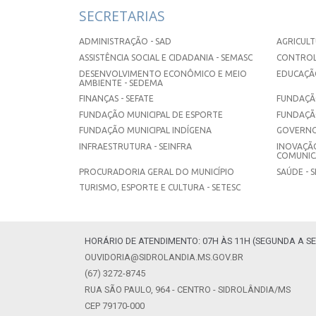
SECRETARIAS
ADMINISTRAÇÃO - SAD
AGRICULT
ASSISTÊNCIA SOCIAL E CIDADANIA - SEMASC
CONTROL
DESENVOLVIMENTO ECONÔMICO E MEIO
EDUCAÇÃO
AMBIENTE - SEDEMA
FINANÇAS - SEFATE
FUNDAÇÃO
FUNDAÇÃO MUNICIPAL DE ESPORTE
FUNDAÇÃ
FUNDAÇÃO MUNICIPAL INDÍGENA
GOVERNO
INFRAESTRUTURA - SEINFRA
INOVAÇÃO
COMUNICA
PROCURADORIA GERAL DO MUNICÍPIO
SAÚDE - 
TURISMO, ESPORTE E CULTURA - SETESC
HORÁRIO DE ATENDIMENTO: 07H ÀS 11H (SEGUNDA A SE
OUVIDORIA@SIDROLANDIA.MS.GOV.BR
(67) 3272-8745
RUA SÃO PAULO, 964 - CENTRO - SIDROLÂNDIA/MS
CEP 79170-000