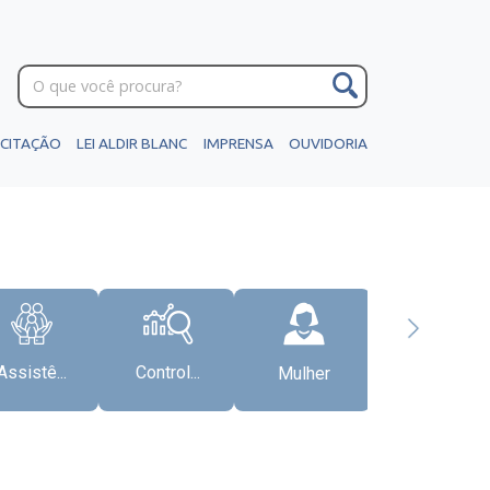
ICITAÇÃO
LEI ALDIR BLANC
IMPRENSA
OUVIDORIA
Assistê...
Control...
Mulher
Gabinete