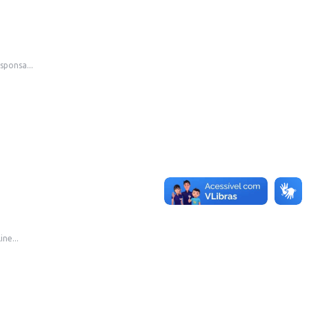
sponsa...
ne...