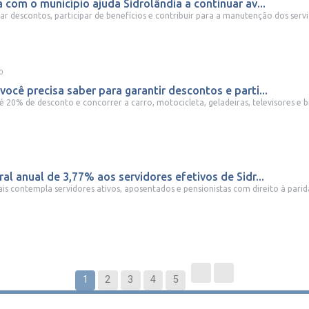
a com o município ajuda Sidrolândia a continuar av...
r descontos, participar de benefícios e contribuir para a manutenção dos serviç
0
você precisa saber para garantir descontos e parti...
20% de desconto e concorrer a carro, motocicleta, geladeiras, televisores e bic
al anual de 3,77% aos servidores efetivos de Sidr...
ais contempla servidores ativos, aposentados e pensionistas com direito à parida
1
2
3
4
5