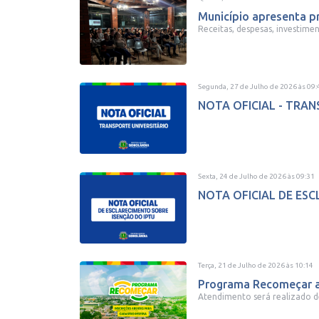
Município apresenta p
Receitas, despesas, investimen
Segunda, 27 de Julho de 2026
às
09:
NOTA OFICIAL - TRA
Sexta, 24 de Julho de 2026
às
09:31
NOTA OFICIAL DE ES
Terça, 21 de Julho de 2026
às
10:14
Programa Recomeçar abr
Atendimento será realizado de