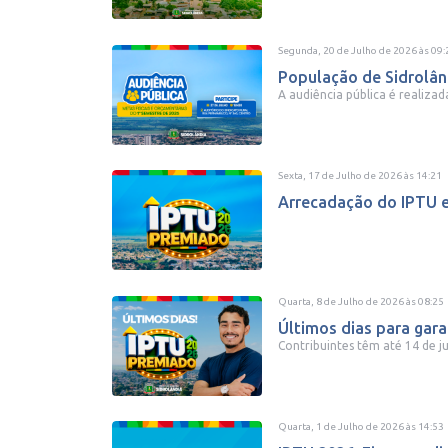
Segunda, 20 de Julho de 2026
às
09:
População de Sidrolând
A audiência pública é realiza
Sexta, 17 de Julho de 2026
às
14:21
Arrecadação do IPTU e
Quarta, 8 de Julho de 2026
às
08:25
Últimos dias para gar
Contribuintes têm até 14 de ju
Quarta, 1 de Julho de 2026
às
14:53