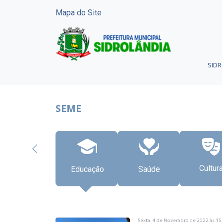
Mapa do Site
SID
SEME
Cultur
Educação
Saúde
Sexta, 4 de Novembro de 2022
às
15