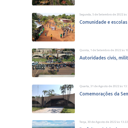
Segunda, 5 de Setembro de 2022
às
Comunidade e escolas 
Quinta, 1 de Setembro de 2022
às
1
Autoridades civis, mil
Quarta, 31 de Agosto de 2022
às
13:
Comemorações da Seman
Terça, 30 de Agosto de 2022
às
13:22