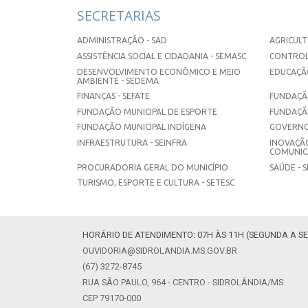
SECRETARIAS
ADMINISTRAÇÃO - SAD
AGRICULT
ASSISTÊNCIA SOCIAL E CIDADANIA - SEMASC
CONTROL
DESENVOLVIMENTO ECONÔMICO E MEIO
EDUCAÇÃO
AMBIENTE - SEDEMA
FINANÇAS - SEFATE
FUNDAÇÃO
FUNDAÇÃO MUNICIPAL DE ESPORTE
FUNDAÇÃ
FUNDAÇÃO MUNICIPAL INDÍGENA
GOVERNO
INFRAESTRUTURA - SEINFRA
INOVAÇÃO
COMUNICA
PROCURADORIA GERAL DO MUNICÍPIO
SAÚDE - 
TURISMO, ESPORTE E CULTURA - SETESC
HORÁRIO DE ATENDIMENTO: 07H ÀS 11H (SEGUNDA A SE
OUVIDORIA@SIDROLANDIA.MS.GOV.BR
(67) 3272-8745
RUA SÃO PAULO, 964 - CENTRO - SIDROLÂNDIA/MS
CEP 79170-000