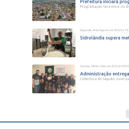
Prefeitura iniciará pr
Programação terá início no dia 
Segunda, 8 de Agosto de 2022
às
16
Sidrolândia supera me
Quinta, 28 de Julho de 2022
às
09:0
Administração entrega
Cobertura do saguão, novo pad