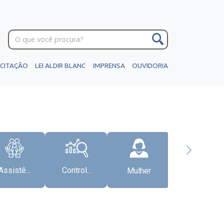
ICITAÇÃO
LEI ALDIR BLANC
IMPRENSA
OUVIDORIA
Assistê...
Control...
Mulher
Gabinete