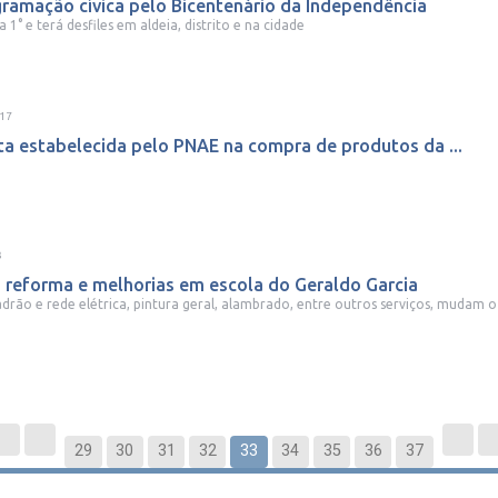
ogramação cívica pelo Bicentenário da Independência
1° e terá desfiles em aldeia, distrito e na cidade
:17
ta estabelecida pelo PNAE na compra de produtos da ...
3
 reforma e melhorias em escola do Geraldo Garcia
rão e rede elétrica, pintura geral, alambrado, entre outros serviços, mudam o v
29
30
31
32
33
34
35
36
37