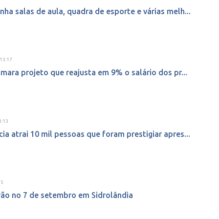
nha salas de aula, quadra de esporte e várias melh...
13:17
âmara projeto que reajusta em 9% o salário dos pr...
3:13
ia atrai 10 mil pessoas que foram prestigiar apres...
55
arão no 7 de setembro em Sidrolândia