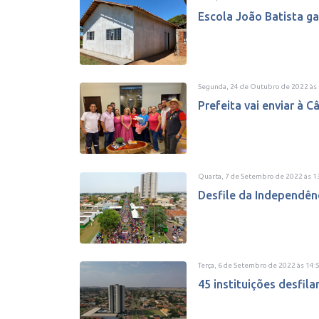
Escola João Batista ga
Segunda, 24 de Outubro de 2022
às
Prefeita vai enviar à C
Quarta, 7 de Setembro de 2022
às
1
Desfile da Independênc
Terça, 6 de Setembro de 2022
às
14:
45 instituições desfil