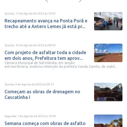
Quinta, 11 de Agosto de 2022
às
10:05
Recapeamento avança na Ponta Porã e
trecho até a Antero Lemes já está pr...
Quarta, 10 de Agosto de 2022
às
09:42
Com projeto de asfaltar toda a cidade
em dois anos, Prefeitura tem aprov...
Câmara Municipal de Sidrolândia, em sessão
extraordinária, avalizou intenção da prefeita Vanda Camilo, de viabil...
Quinta, 4 de Agosto de 2022
às
09:13
Começam as obras de drenagem no
Cascatinha I
Segunda, 1 de Agosto de 2022
às
14:59
Semana começa com obras de asfalto