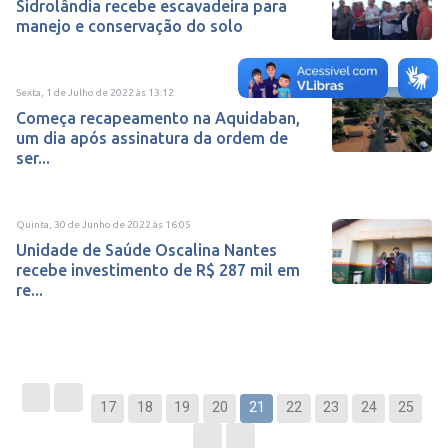
Sidrolândia recebe escavadeira para
manejo e conservação do solo
Sexta, 1 de Julho de 2022
às
13:12
Começa recapeamento na Aquidaban,
um dia após assinatura da ordem de
ser...
Quinta, 30 de Junho de 2022
às
16:05
Unidade de Saúde Oscalina Nantes
recebe investimento de R$ 287 mil em
re...
17
18
19
20
21
22
23
24
25