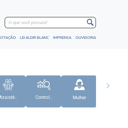
ICITAÇÃO
LEI ALDIR BLANC
IMPRENSA
OUVIDORIA
Assistê...
Control...
Mulher
Gabinete