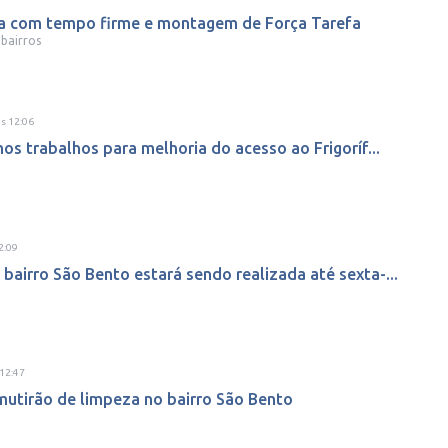
a com tempo firme e montagem de Força Tarefa
 bairros
às
12:06
mos trabalhos para melhoria do acesso ao Frigoríf...
2:09
bairro São Bento estará sendo realizada até sexta-...
12:47
r mutirão de limpeza no bairro São Bento