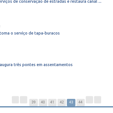
viços de conservação de estradas e restaura canal ...
2
etoma o serviço de tapa-buracos
inaugura três pontes em assentamentos
39
40
41
42
43
44