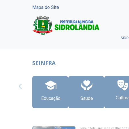
Mapa do Site
SID
SEINFRA
Cultur
Educação
Saúde
Terça, 16 de Janeiro de 2018
às
16:4