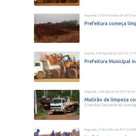
Segunda, 23 de Outubro de 2017
às
Prefeitura começa limp
Quarta, 9 de Agosto de 2017
às
11:1
Prefeitura Municipal i
Segunda, 7 de Agosto de 2017
às
10
Mutirão de limpeza co
O serviço faz parte do crono
Segunda, 31 de Julho de 2017
às
08: