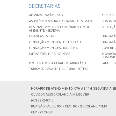
SECRETARIAS
ADMINISTRAÇÃO - SAD
AGRICULT
ASSISTÊNCIA SOCIAL E CIDADANIA - SEMASC
CONTROL
DESENVOLVIMENTO ECONÔMICO E MEIO
EDUCAÇÃO
AMBIENTE - SEDEMA
FINANÇAS - SEFATE
FUNDAÇÃO
FUNDAÇÃO MUNICIPAL DE ESPORTE
FUNDAÇÃ
FUNDAÇÃO MUNICIPAL INDÍGENA
GOVERNO
INFRAESTRUTURA - SEINFRA
INOVAÇÃO
COMUNICA
PROCURADORIA GERAL DO MUNICÍPIO
SAÚDE - 
TURISMO, ESPORTE E CULTURA - SETESC
HORÁRIO DE ATENDIMENTO: 07H ÀS 11H (SEGUNDA A SE
OUVIDORIA@SIDROLANDIA.MS.GOV.BR
(67) 3272-8745
RUA SÃO PAULO, 964 - CENTRO - SIDROLÂNDIA/MS
CEP 79170-000