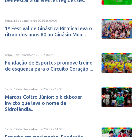
bem-estar a diferentes regiões de...
Terça, 13 de Janeiro de 2026
às
09:00
1º Festival de Ginástica Rítmica leva o
ritmo dos anos 80 ao Ginásio Mun...
Terça, 6 de Janeiro de 2026
às
08:56
Fundação de Esportes promove treino
de esquenta para o Circuito Coração ...
Sexta, 19 de Dezembro de 2025
às
17:00
Marcos Coltro Júnior: o kickboxer
invicto que leva o nome de
Sidrolândia...
Sexta, 19 de Dezembro de 2025
às
14:00