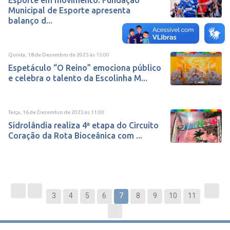
Esporte em movimento: Fundação
Municipal de Esporte apresenta
balanço d...
Quinta, 18 de Dezembro de 2025
às
15:00
Espetáculo “O Reino” emociona público
e celebra o talento da Escolinha M...
Terça, 16 de Dezembro de 2025
às
11:00
Sidrolândia realiza 4ª etapa do Circuito
Coração da Rota Bioceânica com ...
3
4
5
6
7
8
9
10
11