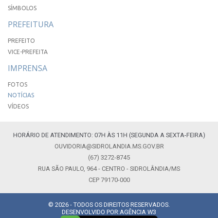
SÍMBOLOS
PREFEITURA
PREFEITO
VICE-PREFEITA
IMPRENSA
FOTOS
NOTÍCIAS
VÍDEOS
HORÁRIO DE ATENDIMENTO: 07H ÀS 11H (SEGUNDA A SEXTA-FEIRA)
OUVIDORIA@SIDROLANDIA.MS.GOV.BR
(67) 3272-8745
RUA SÃO PAULO, 964 - CENTRO - SIDROLÂNDIA/MS
CEP 79170-000
© 2026 - TODOS OS DIREITOS RESERVADOS.
DESENVOLVIDO POR:
AGÊNCIA W3