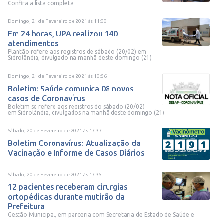
Confira a lista completa
Domingo, 21 de Fevereiro de 2021
às
11:00
Em 24 horas, UPA realizou 140
atendimentos
Plantão refere aos registros de sábado (20/02) em
Sidrolândia, divulgado na manhã deste domingo (21)
Domingo, 21 de Fevereiro de 2021
às
10:56
Boletim: Saúde comunica 08 novos
casos de Coronavírus
Boletim se refere aos registros do sábado (20/02)
em Sidrolândia, divulgados na manhã deste domingo (21)
Sábado, 20 de Fevereiro de 2021
às
17:37
Boletim Coronavírus: Atualização da
Vacinação e Informe de Casos Diários
Sábado, 20 de Fevereiro de 2021
às
17:35
12 pacientes receberam cirurgias
ortopédicas durante mutirão da
Prefeitura
Gestão Municipal, em parceria com Secretaria de Estado de Saúde e