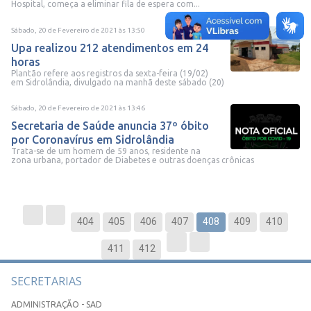
Hospital, começa a eliminar fila de espera com...
Sábado, 20 de Fevereiro de 2021
às
13:50
Upa realizou 212 atendimentos em 24
horas
Plantão refere aos registros da sexta-feira (19/02)
em Sidrolândia, divulgado na manhã deste sábado (20)
Sábado, 20 de Fevereiro de 2021
às
13:46
Secretaria de Saúde anuncia 37º óbito
por Coronavírus em Sidrolândia
Trata-se de um homem de 59 anos, residente na
zona urbana, portador de Diabetes e outras doenças crônicas
404
405
406
407
408
409
410
411
412
SECRETARIAS
ADMINISTRAÇÃO - SAD