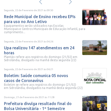
Segunda, 22 de Fevereiro de 2021
às
09:50
Rede Municipal de Ensino recebeu EPIs
para uso no Ano Letivo
Equipamentos serão utilizados nas Escolas
Municipais e Centros Municipais de Educação Infantil, para
cumprimento...
Segunda, 22 de Fevereiro de 2021
às
06:26
Upa realizou 147 atendimentos em 24
horas
Plantão refere aos registros do domingo (21/02) em
Sidrolândia, divulgado na manhã desta segunda (22)
Segunda, 22 de Fevereiro de 2021
às
06:21
Boletim: Saúde comunica 05 novos
casos de Coronavírus
Boletim se refere aos registros do domingo (21/02)
em Sidrolândia, divulgados na manhã desta segunda (22)
Domingo, 21 de Fevereiro de 2021
às
11:28
Prefeitura divulga resultado final do
Bolsa Universitária - 1º Semestre