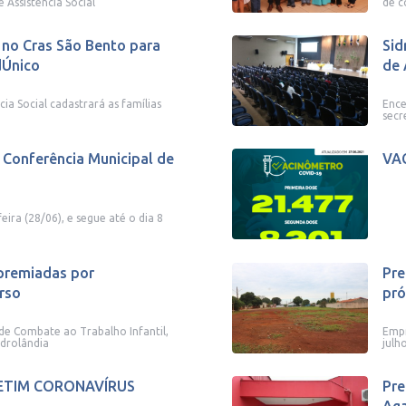
 Assistência Social
de c
 no Cras São Bento para
Sid
dÚnico
de 
cia Social cadastrará as famílias
Ence
secr
ª Conferência Municipal de
VA
eira (28/06), e segue até o dia 8
premiadas por
Pre
rso
pró
e Combate ao Trabalho Infantil,
Empr
idrolândia
julh
ETIM CORONAVÍRUS
Pre