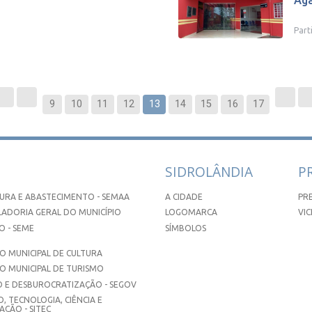
Aga
Part
9
10
11
12
13
14
15
16
17
SIDROLÂNDIA
P
URA E ABASTECIMENTO - SEMAA
A CIDADE
PR
ADORIA GERAL DO MUNICÍPIO
LOGOMARCA
VIC
 - SEME
SÍMBOLOS
 MUNICIPAL DE CULTURA
O MUNICIPAL DE TURISMO
 E DESBUROCRATIZAÇÃO - SEGOV
, TECNOLOGIA, CIÊNCIA E
ÇÃO - SITEC