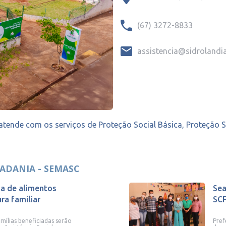
(67) 3272-8833
assistencia@sidrolandia
 atende com os serviços de Proteção Social Básica, Proteção 
DADANIA - SEMASC
ega de alimentos
Sea
ra familiar
SC
amílias beneficiadas serão
Pref