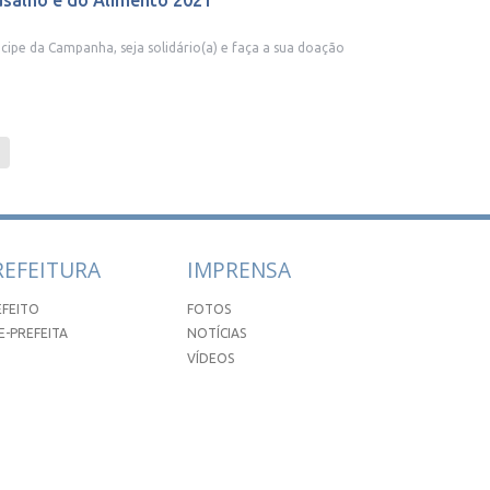
salho e do Alimento 2021
icipe da Campanha, seja solidário(a) e faça a sua doação
REFEITURA
IMPRENSA
EFEITO
FOTOS
E-PREFEITA
NOTÍCIAS
VÍDEOS