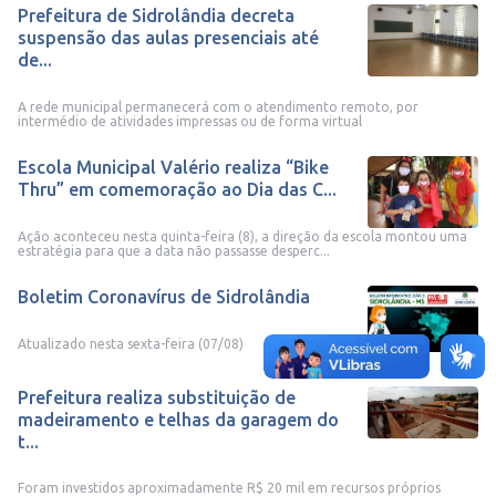
Prefeitura de Sidrolândia decreta
suspensão das aulas presenciais até
de...
A rede municipal permanecerá com o atendimento remoto, por
intermédio de atividades impressas ou de forma virtual
Escola Municipal Valério realiza “Bike
Thru” em comemoração ao Dia das C...
Ação aconteceu nesta quinta-feira (8), a direção da escola montou uma
estratégia para que a data não passasse desperc...
Boletim Coronavírus de Sidrolândia
Atualizado nesta sexta-feira (07/08)
Prefeitura realiza substituição de
madeiramento e telhas da garagem do
t...
Foram investidos aproximadamente R$ 20 mil em recursos próprios