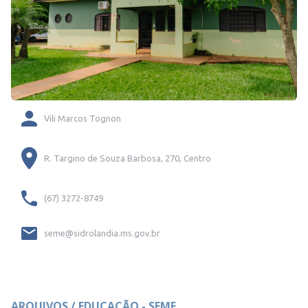
Vili Marcos Tognon
R. Targino de Souza Barbosa, 270, Centro
(67) 3272-8749
seme@sidrolandia.ms.gov.br
ARQUIVOS / EDUCAÇÃO - SEME