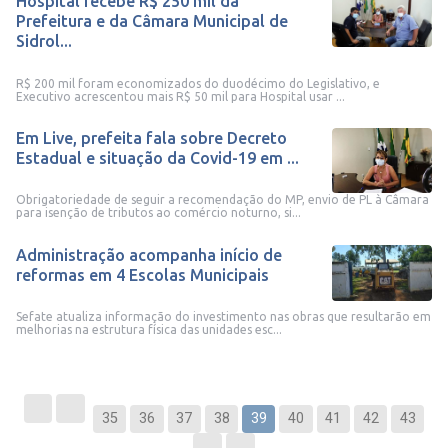
Hospital recebe R$ 250 mil da
Prefeitura e da Câmara Municipal de
Sidrol...
R$ 200 mil foram economizados do duodécimo do Legislativo, e
Executivo acrescentou mais R$ 50 mil para Hospital usar ...
Em Live, prefeita fala sobre Decreto
Estadual e situação da Covid-19 em ...
Obrigatoriedade de seguir a recomendação do MP, envio de PL à Câmara
para isenção de tributos ao comércio noturno, si...
Administração acompanha início de
reformas em 4 Escolas Municipais
Sefate atualiza informação do investimento nas obras que resultarão em
melhorias na estrutura física das unidades esc...
35
36
37
38
39
40
41
42
43