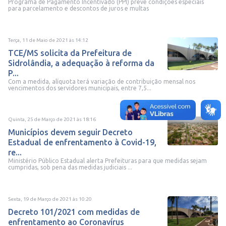
Programa de Pagamento Incentivado (PPI) prevê condições especiais
para parcelamento e descontos de juros e multas
Terça, 11 de Maio de 2021
às
14:12
TCE/MS solicita da Prefeitura de
Sidrolândia, a adequação à reforma da
P...
Com a medida, alíquota terá variação de contribuição mensal nos
vencimentos dos servidores municipais, entre 7,5...
Quinta, 25 de Março de 2021
às
18:16
Municípios devem seguir Decreto
Estadual de enfrentamento à Covid-19,
re...
Ministério Público Estadual alerta Prefeituras para que medidas sejam
cumpridas, sob pena das medidas judiciais ...
Sexta, 19 de Março de 2021
às
10:20
Decreto 101/2021 com medidas de
enfrentamento ao Coronavírus