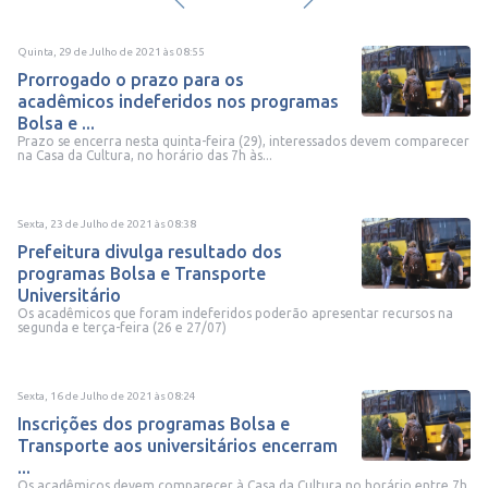
Quinta, 29 de Julho de 2021
às
08:55
Prorrogado o prazo para os
acadêmicos indeferidos nos programas
Bolsa e ...
Prazo se encerra nesta quinta-feira (29), interessados devem comparecer
na Casa da Cultura, no horário das 7h às...
Sexta, 23 de Julho de 2021
às
08:38
Prefeitura divulga resultado dos
programas Bolsa e Transporte
Universitário
Os acadêmicos que foram indeferidos poderão apresentar recursos na
segunda e terça-feira (26 e 27/07)
Sexta, 16 de Julho de 2021
às
08:24
Inscrições dos programas Bolsa e
Transporte aos universitários encerram
...
Os acadêmicos devem comparecer à Casa da Cultura no horário entre 7h