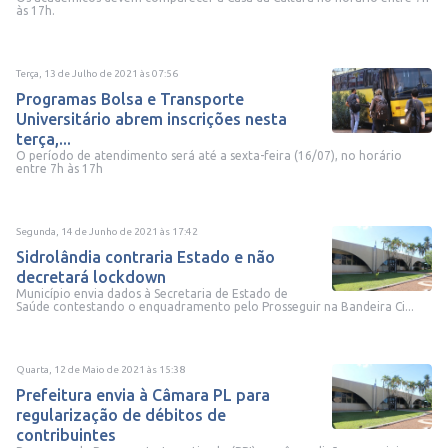
às 17h.
Terça, 13 de Julho de 2021
às
07:56
Programas Bolsa e Transporte
Universitário abrem inscrições nesta
terça,...
O período de atendimento será até a sexta-feira (16/07), no horário
entre 7h às 17h
Segunda, 14 de Junho de 2021
às
17:42
Sidrolândia contraria Estado e não
decretará lockdown
Município envia dados à Secretaria de Estado de
Saúde contestando o enquadramento pelo Prosseguir na Bandeira Ci...
Quarta, 12 de Maio de 2021
às
15:38
Prefeitura envia à Câmara PL para
regularização de débitos de
contribuintes