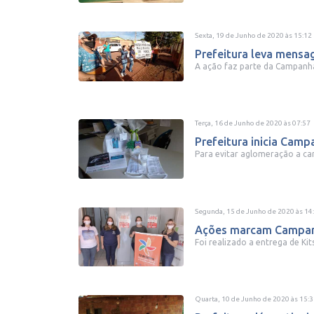
Sexta, 19 de Junho de 2020
às
15:12
Prefeitura leva mensa
A ação faz parte da Campanh
Terça, 16 de Junho de 2020
às
07:57
Prefeitura inicia Cam
Para evitar aglomeração a ca
Segunda, 15 de Junho de 2020
às
14
Ações marcam Campanha
Foi realizado a entrega de Kit
Quarta, 10 de Junho de 2020
às
15:3