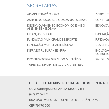
SECRETARIAS
ADMINISTRAÇÃO - SAD
AGRICULT
ASSISTÊNCIA SOCIAL E CIDADANIA - SEMASC
CONTROL
DESENVOLVIMENTO ECONÔMICO E MEIO
EDUCAÇÃO
AMBIENTE - SEDEMA
FINANÇAS - SEFATE
FUNDAÇÃO
FUNDAÇÃO MUNICIPAL DE ESPORTE
FUNDAÇÃ
FUNDAÇÃO MUNICIPAL INDÍGENA
GOVERNO
INFRAESTRUTURA - SEINFRA
INOVAÇÃO
COMUNICA
PROCURADORIA GERAL DO MUNICÍPIO
SAÚDE - 
TURISMO, ESPORTE E CULTURA - SETESC
HORÁRIO DE ATENDIMENTO: 07H ÀS 11H (SEGUNDA A SE
OUVIDORIA@SIDROLANDIA.MS.GOV.BR
(67) 3272-8745
RUA SÃO PAULO, 964 - CENTRO - SIDROLÂNDIA/MS
CEP 79170-000