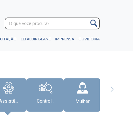
ICITAÇÃO
LEI ALDIR BLANC
IMPRENSA
OUVIDORIA
Assistê...
Control...
Mulher
Gabinete