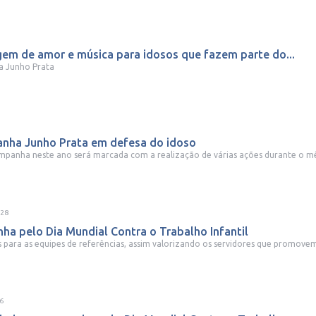
gem de amor e música para idosos que fazem parte do...
a Junho Prata
panha Junho Prata em defesa do idoso
mpanha neste ano será marcada com a realização de várias ações durante o mês
:28
 pelo Dia Mundial Contra o Trabalho Infantil
s para as equipes de referências, assim valorizando os servidores que promovem 
6