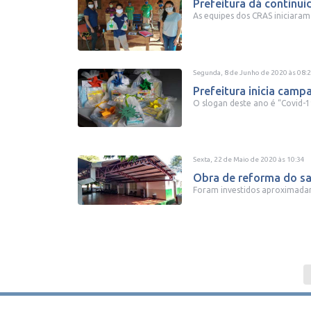
Prefeitura dá continui
As equipes dos CRAS iniciaram 
Segunda, 8 de Junho de 2020
às
08:
Prefeitura inicia camp
O slogan deste ano é “Covid-1
Sexta, 22 de Maio de 2020
às
10:34
Obra de reforma do sag
Foram investidos aproximadam