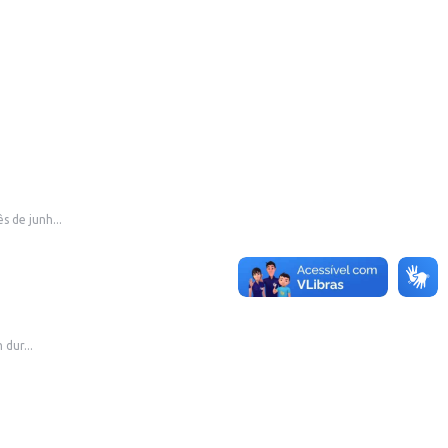
 de junh...
dur...