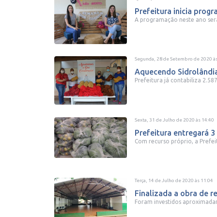
Prefeitura inicia pro
A programação neste ano será
Segunda, 28 de Setembro de 2020
à
Aquecendo Sidrolândia:
Prefeitura já contabiliza 2.5
Sexta, 31 de Julho de 2020
às
14:40
Prefeitura entregará 3
Com recurso próprio, a Prefeit
Terça, 14 de Julho de 2020
às
11:04
Finalizada a obra de r
Foram investidos aproximadam