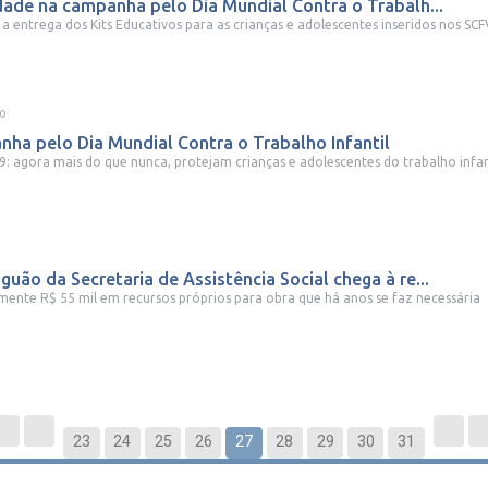
dade na campanha pelo Dia Mundial Contra o Trabalh...
a entrega dos Kits Educativos para as crianças e adolescentes inseridos nos SCF
20
anha pelo Dia Mundial Contra o Trabalho Infantil
9: agora mais do que nunca, protejam crianças e adolescentes do trabalho infan
uão da Secretaria de Assistência Social chega à re...
ente R$ 55 mil em recursos próprios para obra que há anos se faz necessária
23
24
25
26
27
28
29
30
31