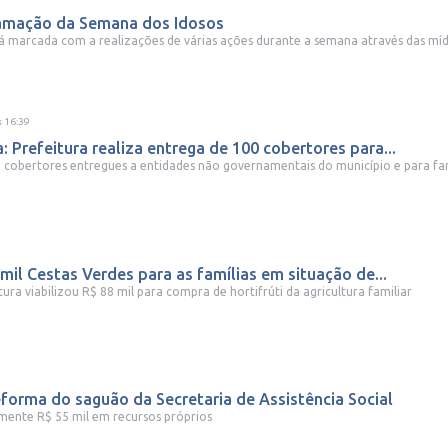
gramação da Semana dos Idosos
 marcada com a realizações de várias ações durante a semana através das mídia
s
16:39
 Prefeitura realiza entrega de 100 cobertores para...
87 cobertores entregues a entidades não governamentais do município e para famí
 mil Cestas Verdes para as famílias em situação de...
ura viabilizou R$ 88 mil para compra de hortifrúti da agricultura familiar
eforma do saguão da Secretaria de Assistência Social
ente R$ 55 mil em recursos próprios