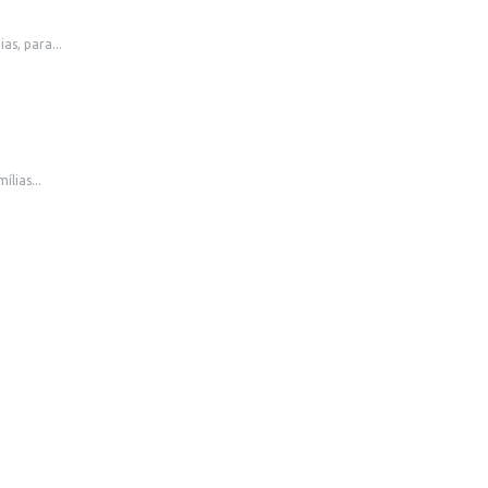
s, para...
lias...