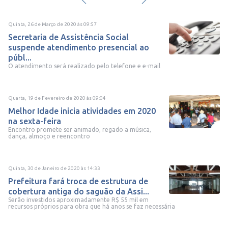
Quinta, 26 de Março de 2020
às
09:57
Secretaria de Assistência Social
suspende atendimento presencial ao
públ...
O atendimento será realizado pelo telefone e e-mail
Quarta, 19 de Fevereiro de 2020
às
09:04
Melhor Idade inicia atividades em 2020
na sexta-feira
Encontro promete ser animado, regado a música,
dança, almoço e reencontro
Quinta, 30 de Janeiro de 2020
às
14:33
Prefeitura fará troca de estrutura de
cobertura antiga do saguão da Assi...
Serão investidos aproximadamente R$ 55 mil em
recursos próprios para obra que há anos se faz necessária