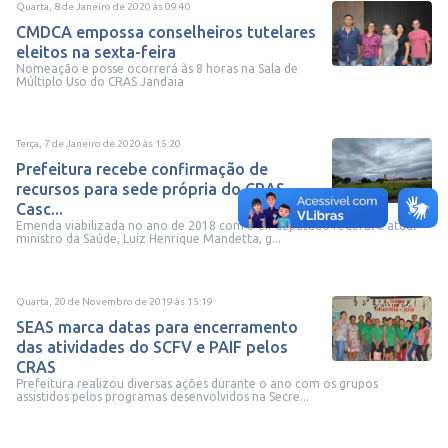
Quarta, 8 de Janeiro de 2020
às
09:40
CMDCA empossa conselheiros tutelares
eleitos na sexta-feira
Nomeação e posse ocorrerá às 8 horas na Sala de
Múltiplo Uso do CRAS Jandaia
Terça, 7 de Janeiro de 2020
às
15:20
Prefeitura recebe confirmação de
recursos para sede própria do CRAS
Casc...
Emenda viabilizada no ano de 2018 com o ex-deputado federal e atual
ministro da Saúde, Luiz Henrique Mandetta, g...
Quarta, 20 de Novembro de 2019
às
15:19
SEAS marca datas para encerramento
das atividades do SCFV e PAIF pelos
CRAS
Prefeitura realizou diversas ações durante o ano com os grupos
assistidos pelos programas desenvolvidos na Secre...