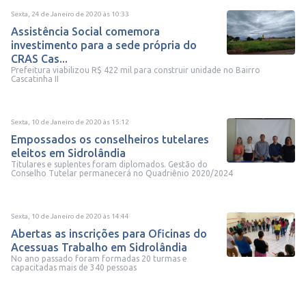
Sexta, 24 de Janeiro de 2020
às
10:33
Assistência Social comemora
investimento para a sede própria do
CRAS Cas...
Prefeitura viabilizou R$ 422 mil para construir unidade no Bairro
Cascatinha II
Sexta, 10 de Janeiro de 2020
às
15:12
Empossados os conselheiros tutelares
eleitos em Sidrolândia
Titulares e suplentes foram diplomados. Gestão do
Conselho Tutelar permanecerá no Quadriênio 2020/2024
Sexta, 10 de Janeiro de 2020
às
14:44
Abertas as inscrições para Oficinas do
Acessuas Trabalho em Sidrolândia
No ano passado foram formadas 20 turmas e
capacitadas mais de 340 pessoas