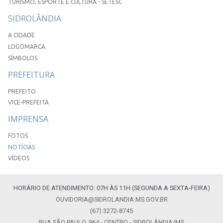
TURISMO, ESPORTE E CULTURA - SETESC
SIDROLÂNDIA
A CIDADE
LOGOMARCA
SÍMBOLOS
PREFEITURA
PREFEITO
VICE-PREFEITA
IMPRENSA
FOTOS
NOTÍCIAS
VÍDEOS
HORÁRIO DE ATENDIMENTO: 07H ÀS 11H (SEGUNDA A SEXTA-FEIRA)
OUVIDORIA@SIDROLANDIA.MS.GOV.BR
(67) 3272-8745
RUA SÃO PAULO, 964 - CENTRO - SIDROLÂNDIA/MS