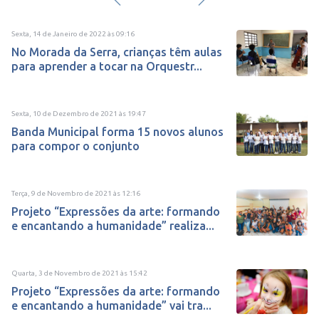
Sexta, 14 de Janeiro de 2022
às
09:16
No Morada da Serra, crianças têm aulas
para aprender a tocar na Orquestr...
Sexta, 10 de Dezembro de 2021
às
19:47
Banda Municipal forma 15 novos alunos
para compor o conjunto
Terça, 9 de Novembro de 2021
às
12:16
Projeto “Expressões da arte: formando
e encantando a humanidade” realiza...
Quarta, 3 de Novembro de 2021
às
15:42
Projeto “Expressões da arte: formando
e encantando a humanidade” vai tra...