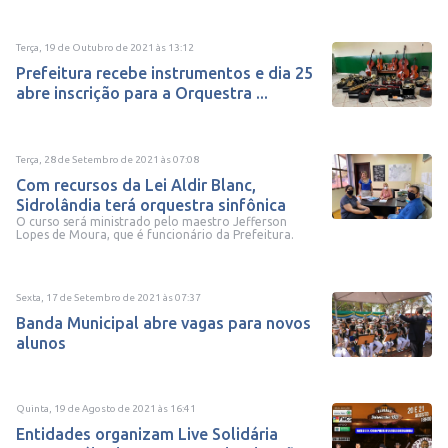
Terça, 19 de Outubro de 2021
às
13:12
Prefeitura recebe instrumentos e dia 25
abre inscrição para a Orquestra ...
Terça, 28 de Setembro de 2021
às
07:08
Com recursos da Lei Aldir Blanc,
Sidrolândia terá orquestra sinfônica
O curso será ministrado pelo maestro Jefferson
Lopes de Moura, que é funcionário da Prefeitura.
Sexta, 17 de Setembro de 2021
às
07:37
Banda Municipal abre vagas para novos
alunos
Quinta, 19 de Agosto de 2021
às
16:41
Entidades organizam Live Solidária