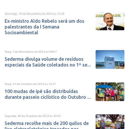
Domingo, 19 de Novembro de 2023
às
13:20
Ex-ministro Aldo Rebelo será um dos
palestrantes da I Semana
Socioambiental
Terça, 7 de Novembro de 2023
às
08:47
Sederma divulga volume de resíduos
especiais da Saúde coletados no 1º se...
Terça, 31 de Outubro de 2023
às
12:37
100 mudas de ipê são distribuídas
durante passeio ciclístico do Outubro ...
Segunda, 30 de Outubro de 2023
às
10:42
Sederma recolhe mais de 200 quilos de