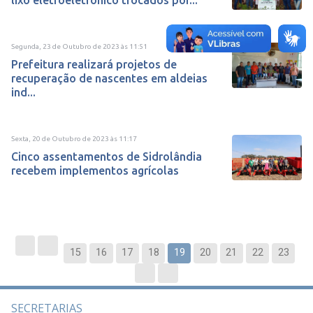
lixo eletroeletrônico trocados por...
Segunda, 23 de Outubro de 2023
às
11:51
Prefeitura realizará projetos de
recuperação de nascentes em aldeias
ind...
Sexta, 20 de Outubro de 2023
às
11:17
Cinco assentamentos de Sidrolândia
recebem implementos agrícolas
15
16
17
18
19
20
21
22
23
SECRETARIAS