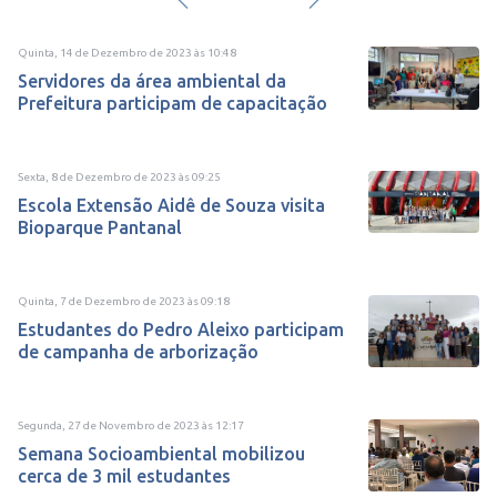
Quinta, 14 de Dezembro de 2023
às
10:48
Servidores da área ambiental da
Prefeitura participam de capacitação
Sexta, 8 de Dezembro de 2023
às
09:25
Escola Extensão Aidê de Souza visita
Bioparque Pantanal
Quinta, 7 de Dezembro de 2023
às
09:18
Estudantes do Pedro Aleixo participam
de campanha de arborização
Segunda, 27 de Novembro de 2023
às
12:17
Semana Socioambiental mobilizou
cerca de 3 mil estudantes