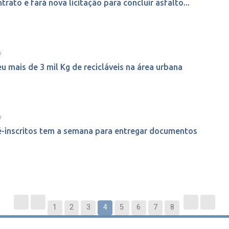
trato e fará nova licitação para concluir asfalto...
0
eu mais de 3 mil Kg de recicláveis na área urbana
3
ré-inscritos tem a semana para entregar documentos
1
2
3
4
5
6
7
8