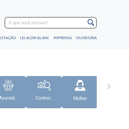
ICITAÇÃO
LEI ALDIR BLANC
IMPRENSA
OUVIDORIA
Assistê...
Control...
Mulher
Gabinete