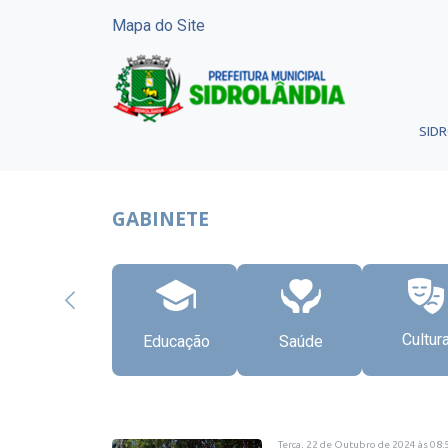
Mapa do Site
SID
GABINETE
Cultur
Educação
Saúde
Terça, 22 de Outubro de 2024
às
08: