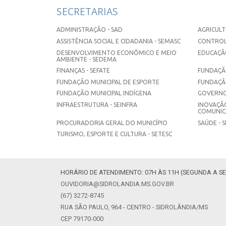
SECRETARIAS
ADMINISTRAÇÃO - SAD
AGRICULT
ASSISTÊNCIA SOCIAL E CIDADANIA - SEMASC
CONTROL
DESENVOLVIMENTO ECONÔMICO E MEIO
EDUCAÇÃO
AMBIENTE - SEDEMA
FINANÇAS - SEFATE
FUNDAÇÃO
FUNDAÇÃO MUNICIPAL DE ESPORTE
FUNDAÇÃ
FUNDAÇÃO MUNICIPAL INDÍGENA
GOVERNO
INFRAESTRUTURA - SEINFRA
INOVAÇÃO
COMUNICA
PROCURADORIA GERAL DO MUNICÍPIO
SAÚDE - 
TURISMO, ESPORTE E CULTURA - SETESC
HORÁRIO DE ATENDIMENTO: 07H ÀS 11H (SEGUNDA A SE
OUVIDORIA@SIDROLANDIA.MS.GOV.BR
(67) 3272-8745
RUA SÃO PAULO, 964 - CENTRO - SIDROLÂNDIA/MS
CEP 79170-000