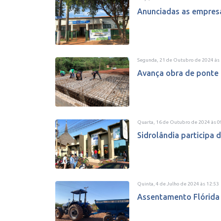
Anunciadas as empresa
Segunda, 21 de Outubro de 2024
às
Avança obra de ponte 
Quarta, 16 de Outubro de 2024
às
0
Sidrolândia participa 
Quinta, 4 de Julho de 2024
às
12:53
Assentamento Flórida 