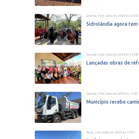
Quinta, 4 de Julho de 2024
às
12:36
Sidrolândia agora tem
Quinta, 4 de Julho de 2024
às
12:08
Lançadas obras de ref
Quinta, 4 de Julho de 2024
às
11:30
Município recebe camin
Terça, 2 de Julho de 2024
às
13:01