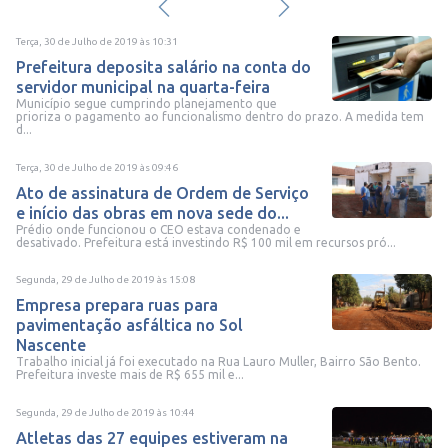
Terça, 30 de Julho de 2019
às
10:31
Prefeitura deposita salário na conta do
servidor municipal na quarta-feira
Município segue cumprindo planejamento que
prioriza o pagamento ao funcionalismo dentro do prazo. A medida tem
d...
Terça, 30 de Julho de 2019
às
09:46
Ato de assinatura de Ordem de Serviço
e início das obras em nova sede do...
Prédio onde funcionou o CEO estava condenado e
desativado. Prefeitura está investindo R$ 100 mil em recursos pró...
Segunda, 29 de Julho de 2019
às
15:08
Empresa prepara ruas para
pavimentação asfáltica no Sol
Nascente
Trabalho inicial já foi executado na Rua Lauro Muller, Bairro São Bento.
Prefeitura investe mais de R$ 655 mil e...
Segunda, 29 de Julho de 2019
às
10:44
Atletas das 27 equipes estiveram na