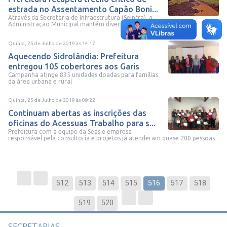
estrada no Assentamento Capão Boni...
Através da Secretaria de Infraestrutura (Seinfra), a
Administração Municipal mantém diversas frentes de serviços...
Quinta, 25 de Julho de 2019
às
14:17
Aquecendo Sidrolândia: Prefeitura
entregou 105 cobertores aos Garis
Campanha atinge 835 unidades doadas para famílias
da área urbana e rural
Quinta, 25 de Julho de 2019
às
09:22
Continuam abertas as inscrições das
oficinas do Acessuas Trabalho para s...
Prefeitura com a equipe da Seas e empresa
responsável pela consultoria e projetos já atenderam quase 200 pessoas
512
513
514
515
516
517
518
519
520
SECRETARIAS