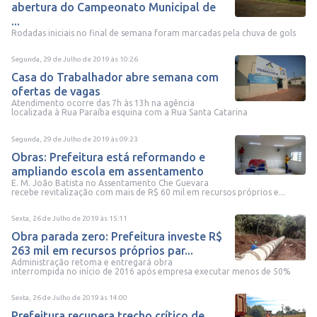
abertura do Campeonato Municipal de
...
Rodadas iniciais no final de semana foram marcadas pela chuva de gols
Segunda, 29 de Julho de 2019
às
10:26
Casa do Trabalhador abre semana com
ofertas de vagas
Atendimento ocorre das 7h às 13h na agência
localizada à Rua Paraíba esquina com a Rua Santa Catarina
Segunda, 29 de Julho de 2019
às
09:23
Obras: Prefeitura está reformando e
ampliando escola em assentamento
E. M. João Batista no Assentamento Che Guevara
recebe revitalização com mais de R$ 60 mil em recursos próprios e...
Sexta, 26 de Julho de 2019
às
15:11
Obra parada zero: Prefeitura investe R$
263 mil em recursos próprios par...
Administração retoma e entregará obra
interrompida no início de 2016 após empresa executar menos de 50%
Sexta, 26 de Julho de 2019
às
14:00
Prefeitura recupera trecho crítico de