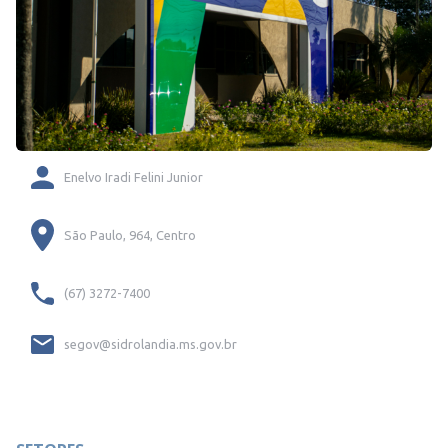
Enelvo Iradi Felini Junior
São Paulo, 964, Centro
(67) 3272-7400
segov@sidrolandia.ms.gov.br