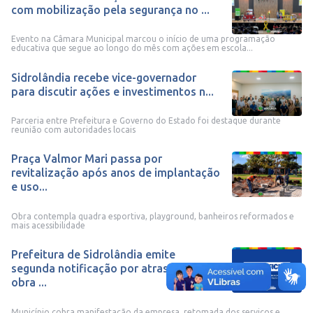
com mobilização pela segurança no ...
Evento na Câmara Municipal marcou o início de uma programação
educativa que segue ao longo do mês com ações em escola...
Sidrolândia recebe vice-governador
para discutir ações e investimentos n...
Parceria entre Prefeitura e Governo do Estado foi destaque durante
reunião com autoridades locais
Praça Valmor Mari passa por
revitalização após anos de implantação
e uso...
Obra contempla quadra esportiva, playground, banheiros reformados e
mais acessibilidade
Prefeitura de Sidrolândia emite
segunda notificação por atraso em
obra ...
Município cobra manifestação da empresa, retomada dos serviços e